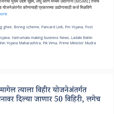
नेचा मुख्य उद्देश सूक्ष्म, लघु आणि मध्यम उद्योगांना (MSME) तसेच
या योजनेअंतर्गत कोणत्याही प्रकारच्या उद्योगासाठी कर्ज मिळविणे
ore
ng ghee
,
Boring scheme
,
Pancard Link
,
Pm Yojana
,
Post
Yojana
,
Hatrumala making business News
,
Ladaki Bahin
ahin Yojana Maharashtra
,
Pik Vima
,
Prime Minister Mudra
ल त्याला विहीर योजनेअंतर्गत
ुदानावर दिल्या जाणार 50 विहिरी, लगेच