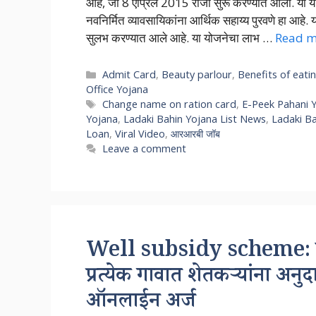
आहे, जी 8 एप्रिल 2015 रोजी सुरू करण्यात आली. या योज
नवनिर्मित व्यावसायिकांना आर्थिक सहाय्य पुरवणे हा आहे. 
सुलभ करण्यात आले आहे. या योजनेचा लाभ …
Read m
Categories
Admit Card
,
Beauty parlour
,
Benefits of eati
Office Yojana
Tags
Change name on ration card
,
E-Peek Pahani 
Yojana
,
Ladaki Bahin Yojana List News
,
Ladaki B
Loan
,
Viral Video
,
आरआरबी जॉब
Leave a comment
Well subsidy scheme: मागे
प्रत्येक गावात शेतकऱ्यांना अन
ऑनलाईन अर्ज