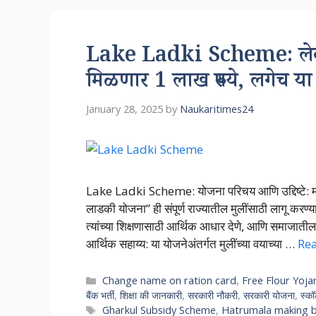
Lake Ladki Scheme: लेक ला
मिळणार 1 लाख रुपये, लगेच या
January 28, 2025
by
Naukaritimes24
Lake Ladki Scheme: योजना परिचय आणि उद्दिष्टे: महा
लाडकी योजना” ही संपूर्ण राज्यातील मुलींसाठी लागू करण्या
त्यांच्या शिक्षणासाठी आर्थिक आधार देणे, आणि समाजातील म
आर्थिक सहाय्य: या योजनेअंतर्गत मुलींच्या वयाच्या …
Re
Categories
Change name on ration card
,
Free Flour Yoja
बैंक भर्ती
,
शिक्षा की जानकारी
,
सरकारी नौकरी
,
सरकारी योजना
,
स्क
Tags
Gharkul Subsidy Scheme
,
Hatrumala making 