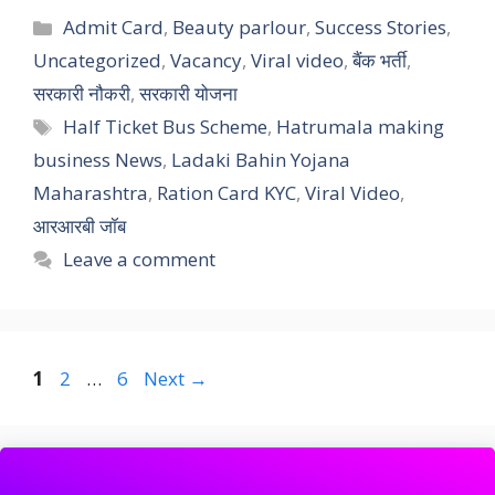
Categories
Admit Card
,
Beauty parlour
,
Success Stories
,
Uncategorized
,
Vacancy
,
Viral video
,
बैंक भर्ती
,
सरकारी नौकरी
,
सरकारी योजना
Tags
Half Ticket Bus Scheme
,
Hatrumala making
business News
,
Ladaki Bahin Yojana
Maharashtra
,
Ration Card KYC
,
Viral Video
,
आरआरबी जॉब
Leave a comment
Page
Page
Page
1
2
…
6
Next
→