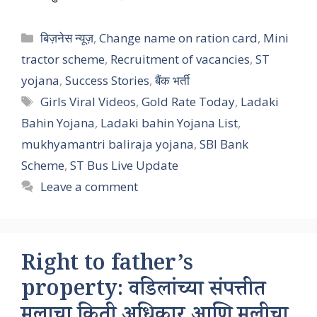
Categories
बिज़नेस न्यूज़
,
Change name on ration card
,
Mini
tractor scheme
,
Recruitment of vacancies
,
ST
yojana
,
Success Stories
,
बैंक भर्ती
Tags
Girls Viral Videos
,
Gold Rate Today
,
Ladaki
Bahin Yojana
,
Ladaki bahin Yojana List
,
mukhyamantri baliraja yojana
,
SBI Bank
Scheme
,
ST Bus Live Update
Leave a comment
Right to father’s
property: वडिलांच्या संपत्तीत