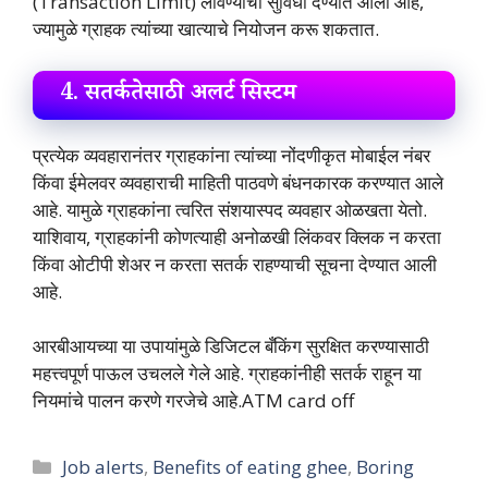
(Transaction Limit) लावण्याची सुविधा देण्यात आली आहे,
ज्यामुळे ग्राहक त्यांच्या खात्याचे नियोजन करू शकतात​.
4.
सतर्कतेसाठी अलर्ट सिस्टम
प्रत्येक व्यवहारानंतर ग्राहकांना त्यांच्या नोंदणीकृत मोबाईल नंबर
किंवा ईमेलवर व्यवहाराची माहिती पाठवणे बंधनकारक करण्यात आले
आहे. यामुळे ग्राहकांना त्वरित संशयास्पद व्यवहार ओळखता येतो.
याशिवाय, ग्राहकांनी कोणत्याही अनोळखी लिंकवर क्लिक न करता
किंवा ओटीपी शेअर न करता सतर्क राहण्याची सूचना देण्यात आली
आहे​.
आरबीआयच्या या उपायांमुळे डिजिटल बँकिंग सुरक्षित करण्यासाठी
महत्त्वपूर्ण पाऊल उचलले गेले आहे. ग्राहकांनीही सतर्क राहून या
नियमांचे पालन करणे गरजेचे आहे.ATM card off
Categories
Job alerts
,
Benefits of eating ghee
,
Boring